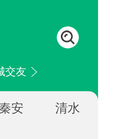
城交友
秦安
清水
麦积