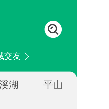
城交友
溪湖
平山